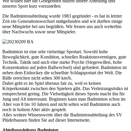
Wir wollen hier die Gelegenheit nutzen unsere Abteilung und
unseren Sport kurz vorzustellen
Die Badmintonabteilung wurde 1983 gegründet - es hat in letzter
Zeit ein Generationswechsel stattgefunden und wir durften einige
neue Mitspieler bei uns begrüßen. Wir freuen uns auch weiterhin
über Nachwuchs sowie neue Mitspieler.
Badminton ist eine sehr vielseitige Sportart. Sowohl hohe
Beweglichkeit, gute Kondition, schnelles Reaktionsvermögen, gute
Technik, Taktik und auch eine starke Psyche (Siegeswillen, hohe
Konzentration auf jeden Ballwechsel) sind gefordert. Badminton ist
neben dem Eishockey die schnellste Schlagsportart der Welt. Die
Bälle erreichen nicht selten 300 km/h.
Dabei geht es im Spiel überaus fair zu, weil es keinen
Körperkontakt zwischen den Spielern gibt. Das Verletzungsrisiko ist
entsprechend gering. Die Vielseitigkeit dieses Sports macht ihn für
Jung und Alt interessant. Beginnen kann man Badminton schon im
Alter von 8 bis 10 Jahren und nicht selten wird Badminton auch
noch in hohem Alter aktiv gespielt.
Alles weitere Wissenswerte über die Badmintonabteilung des SV
Plüderhausen finden Sie auf dieser Internetseite.
Abteilungsleitung Badminton