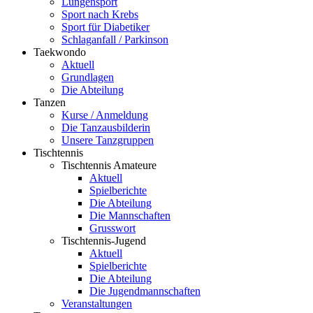
Lungensport
Sport nach Krebs
Sport für Diabetiker
Schlaganfall / Parkinson
Taekwondo
Aktuell
Grundlagen
Die Abteilung
Tanzen
Kurse / Anmeldung
Die Tanzausbilderin
Unsere Tanzgruppen
Tischtennis
Tischtennis Amateure
Aktuell
Spielberichte
Die Abteilung
Die Mannschaften
Grusswort
Tischtennis-Jugend
Aktuell
Spielberichte
Die Abteilung
Die Jugendmannschaften
Veranstaltungen