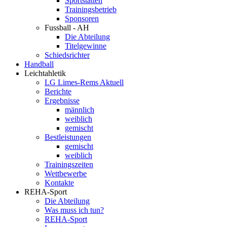
Sportstätten
Trainingsbetrieb
Sponsoren
Fussball - AH
Die Abteilung
Titelgewinne
Schiedsrichter
Handball
Leichtahletik
LG Limes-Rems Aktuell
Berichte
Ergebnisse
männlich
weiblich
gemischt
Bestleistungen
gemischt
weiblich
Trainingszeiten
Wettbewerbe
Kontakte
REHA-Sport
Die Abteilung
Was muss ich tun?
REHA-Sport