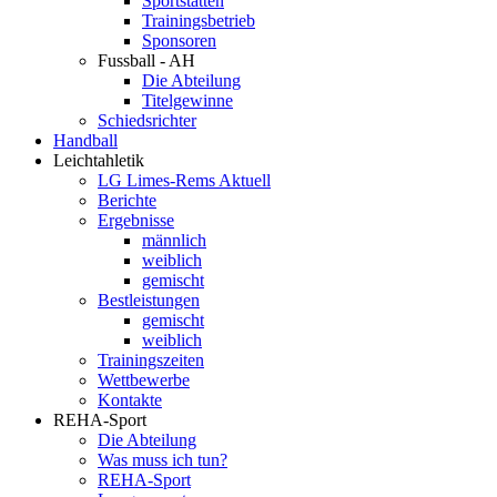
Sportstätten
Trainingsbetrieb
Sponsoren
Fussball - AH
Die Abteilung
Titelgewinne
Schiedsrichter
Handball
Leichtahletik
LG Limes-Rems Aktuell
Berichte
Ergebnisse
männlich
weiblich
gemischt
Bestleistungen
gemischt
weiblich
Trainingszeiten
Wettbewerbe
Kontakte
REHA-Sport
Die Abteilung
Was muss ich tun?
REHA-Sport