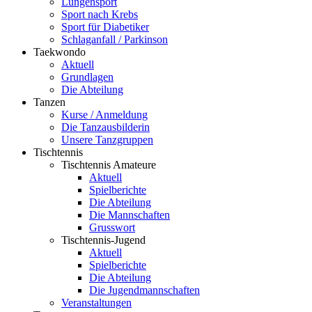
Lungensport
Sport nach Krebs
Sport für Diabetiker
Schlaganfall / Parkinson
Taekwondo
Aktuell
Grundlagen
Die Abteilung
Tanzen
Kurse / Anmeldung
Die Tanzausbilderin
Unsere Tanzgruppen
Tischtennis
Tischtennis Amateure
Aktuell
Spielberichte
Die Abteilung
Die Mannschaften
Grusswort
Tischtennis-Jugend
Aktuell
Spielberichte
Die Abteilung
Die Jugendmannschaften
Veranstaltungen