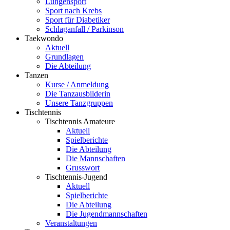
Lungensport
Sport nach Krebs
Sport für Diabetiker
Schlaganfall / Parkinson
Taekwondo
Aktuell
Grundlagen
Die Abteilung
Tanzen
Kurse / Anmeldung
Die Tanzausbilderin
Unsere Tanzgruppen
Tischtennis
Tischtennis Amateure
Aktuell
Spielberichte
Die Abteilung
Die Mannschaften
Grusswort
Tischtennis-Jugend
Aktuell
Spielberichte
Die Abteilung
Die Jugendmannschaften
Veranstaltungen