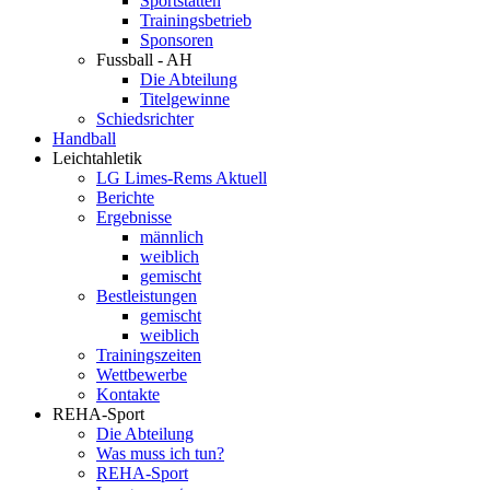
Sportstätten
Trainingsbetrieb
Sponsoren
Fussball - AH
Die Abteilung
Titelgewinne
Schiedsrichter
Handball
Leichtahletik
LG Limes-Rems Aktuell
Berichte
Ergebnisse
männlich
weiblich
gemischt
Bestleistungen
gemischt
weiblich
Trainingszeiten
Wettbewerbe
Kontakte
REHA-Sport
Die Abteilung
Was muss ich tun?
REHA-Sport