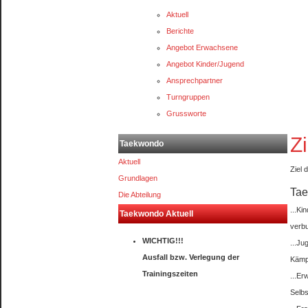
Aktuell
Berichte
Angebot Erwachsene
Angebot Kinder/Jugend
Ansprechpartner
Turngruppen
Grussworte
Z
Taekwondo
Aktuell
Ziel 
Grundlagen
Tae
Die Abteilung
...Ki
Taekwondo Aktuell
verbu
WICHTIG!!!
...Ju
Ausfall bzw. Verlegung der
Kämp
Trainingszeiten
...Er
Selbs