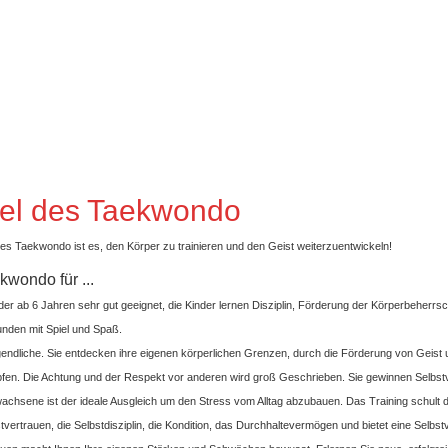
iel des Taekwondo
des Taekwondo ist es, den Körper zu trainieren und den Geist weiterzuentwickeln!
kwondo für ...
nder ab 6 Jahren sehr gut geeignet, die Kinder lernen Disziplin, Förderung der Körperbeherr
nden mit Spiel und Spaß.
gendliche. Sie entdecken ihre eigenen körperlichen Grenzen, durch die Förderung von Geist 
fen. Die Achtung und der Respekt vor anderen wird groß Geschrieben. Sie gewinnen Selbs
wachsene ist der ideale Ausgleich um den Stress vom Alltag abzubauen. Das Training schult 
tvertrauen, die Selbstdisziplin, die Kondition, das Durchhaltevermögen und bietet eine Selbstv