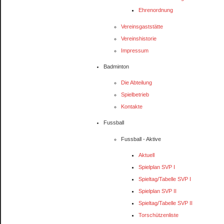
Ehrenordnung
Vereinsgaststätte
Vereinshistorie
Impressum
Badminton
Die Abteilung
Spielbetrieb
Kontakte
Fussball
Fussball - Aktive
Aktuell
Spielplan SVP I
Spieltag/Tabelle SVP I
Spielplan SVP II
Spieltag/Tabelle SVP II
Torschützenliste