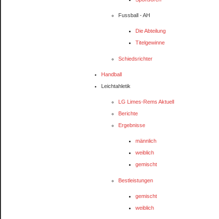
Fussball - AH
Die Abteilung
Titelgewinne
Schiedsrichter
Handball
Leichtahletik
LG Limes-Rems Aktuell
Berichte
Ergebnisse
männlich
weiblich
gemischt
Bestleistungen
gemischt
weiblich