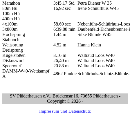
Marathon
3:45,17 Std
Petra Diener W 35
80m Hü
16,92 sec
Irene Schüürhuis W45
100m Hü
400m Hü
4x100m
58.69 sec
Nebenführ-Schüürhuis-Loo
3x800m
6:39,88 min
Daubenfeld-Eichenbrenner-
Hochsprung
1.44 m
Silke Blümle W45
Stabhoch
Weitsprung
4.52 m
Hanna Klein
Dreisprung
Kugelstoßen
8.16 m
Waltraud Loos W40
Diskuswurf
26,40 m
Waltraud Loos W40
Speerwurf
20.88 m
Waltraud Loos W40
DAMM-W40-Wettkampf
4862 Punkte
Schüürhuis-Schlotz-Blümle
A
SV Plüderhausen e.V., Brückenstr.16, 73655 Plüderhausen -
Copyright © 2026 -
Impressum und Datenschutz