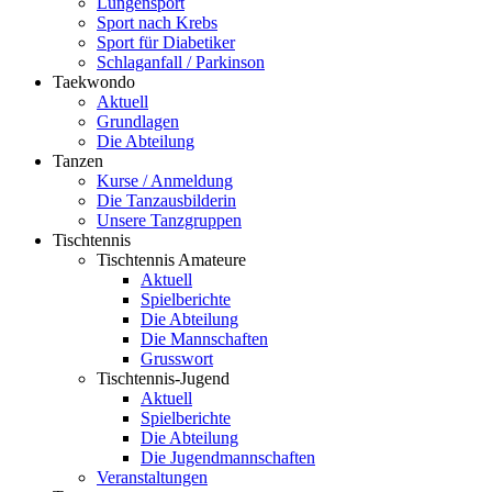
Lungensport
Sport nach Krebs
Sport für Diabetiker
Schlaganfall / Parkinson
Taekwondo
Aktuell
Grundlagen
Die Abteilung
Tanzen
Kurse / Anmeldung
Die Tanzausbilderin
Unsere Tanzgruppen
Tischtennis
Tischtennis Amateure
Aktuell
Spielberichte
Die Abteilung
Die Mannschaften
Grusswort
Tischtennis-Jugend
Aktuell
Spielberichte
Die Abteilung
Die Jugendmannschaften
Veranstaltungen