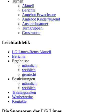
Turnen
Aktuell
Berichte
Angebot Erwachsene
Angebot Kinder/Jugend
Ansprechpartner
Turngruppen
Grussworte
Leichtathletik
LG Limes-Rems Aktuell
Berichte
Ergebnisse
männlich
weiblich
gemischt
Bestleistungen
männlich
weiblich
Trainingszeiten
Wettbewerbe
Kontakte
Die Sponsoren der LG Limes