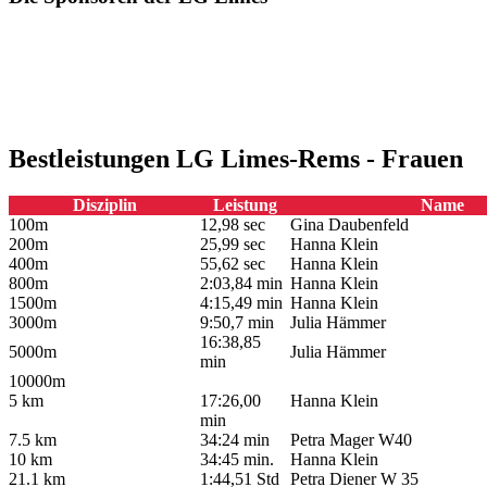
Bestleistungen LG Limes-Rems - Frauen
Disziplin
Leistung
Name
100m
12,98 sec
Gina Daubenfeld
200m
25,99 sec
Hanna Klein
400m
55,62 sec
Hanna Klein
800m
2:03,84 min
Hanna Klein
1500m
4:15,49 min
Hanna Klein
3000m
9:50,7 min
Julia Hämmer
16:38,85
5000m
Julia Hämmer
min
10000m
5 km
17:26,00
Hanna Klein
min
7.5 km
34:24 min
Petra Mager W40
10 km
34:45 min.
Hanna Klein
21.1 km
1:44,51 Std
Petra Diener W 35