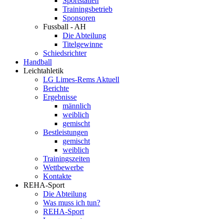
Sportstätten
Trainingsbetrieb
Sponsoren
Fussball - AH
Die Abteilung
Titelgewinne
Schiedsrichter
Handball
Leichtahletik
LG Limes-Rems Aktuell
Berichte
Ergebnisse
männlich
weiblich
gemischt
Bestleistungen
gemischt
weiblich
Trainingszeiten
Wettbewerbe
Kontakte
REHA-Sport
Die Abteilung
Was muss ich tun?
REHA-Sport